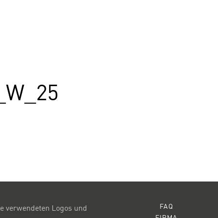
_W_25
FAQ
e verwendeten Logos und
FIRMA